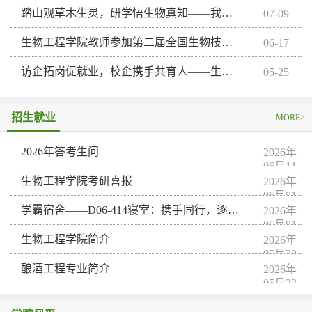
踏山观草木生灵，研学悟生物真知​——我院生物技术专业《普通生物学野外实习》课程圆满完成
07-09
生物工程学院教师参加第二届全国生物技术与食品加工创新大会并作学术报告
06-17
访企拓岗促就业，校企携手共育人——生物工程学院赴京派全麦粮油公司开展访企拓岗活动
05-25
招生就业
MORE>
2026年答考生问
2026年
06月11
日
生物工程学院考研喜报
2026年
06月01
日
学霸宿舍——D06-414寝室：携手同行，逐梦前行
2026年
06月01
日
生物工程学院简介
2026年
05月23
日
酿酒工程专业简介
2026年
05月23
日